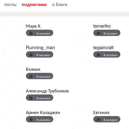
посты
подписчики
о блоге
Марк Х.
tamariko
В коллеги
В коллеги
Running_man
tegaircraft
В коллеги
В коллеги
Вэлкам
В коллеги
Александр Трубников
В коллеги
Армен Каладжян
Евгения
В коллеги
В коллеги