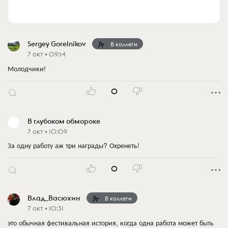
Sergey Gorelnikov
В коллеги
7 окт • 09:14
Молодчики!
0
В глубоком обмороке
7 окт • 10:09
За одну работу аж три награды? Охренеть!
0
Влад_Васюхин
В коллеги
7 окт • 10:31
это обычная фестивальная история, когда одна работа может быть