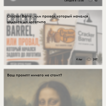
Сегодня в 13:50
43
Cracker Barrel, или провал который начался
задолго до логотипа
4 Авг
247
Ваш промпт ничего не стоит?