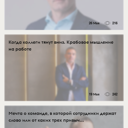
26 Мая
216
Когда коллеги тянут вниз. Крабовое мышление
на работе
19 Мая
242
Мечта о команде, в которой сотрудники держат
слово или от каких трех привыч...