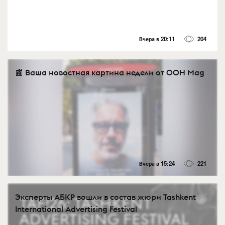
Вчера в 20:11
204
📰 Ваша новостная картина недели от OOH Mag
Вчера в 15:24
221
Эксперты АБКР вошли в состав жюри Tashkent
International Advertising Festival