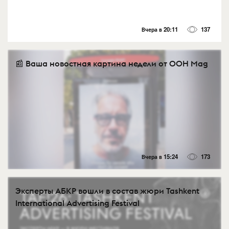
Вчера в 20:11
137
📰 Ваша новостная картина недели от OOH Mag
Вчера в 15:24
173
Эксперты АБКР вошли в состав жюри Tashkent
International Advertising Festival