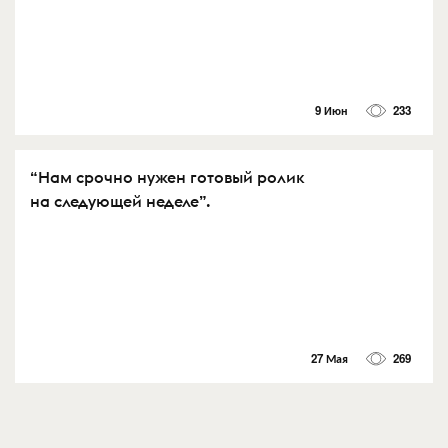
9 Июн
233
“Нам срочно нужен готовый ролик
на следующей неделе”.
27 Мая
269