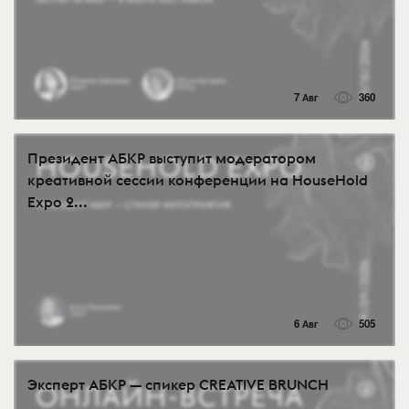
7 Авг
360
Президент АБКР выступит модератором
креативной сессии конференции на HouseHold
Expo 2...
6 Авг
505
Эксперт АБКР — спикер CREATIVE BRUNCH