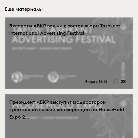
Еще материалы
Эксперты АБКР вошли в состав жюри Tashkent
International Advertising Festival
Вчера в 18:56
201
Президент АБКР выступит модератором
креативной сессии конференции на HouseHold
Expo 2...