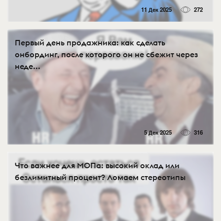
11 Дек 2025
272
Первый день продажника: как сделать
онбординг, после которого он не сбежит через
неде...
5 Дек 2025
316
Что важнее для МОПа: высокий оклад или
безлимитный процент? Ломаем стереотипы