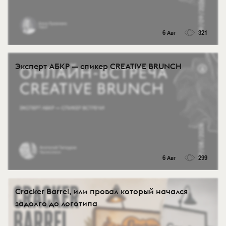
6 Авг
321
Эксперт АБКР — спикер CREATIVE BRUNCH
6 Авг
299
Cracker Barrel, или провал который начался
задолго до логотипа