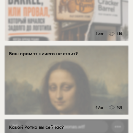
4 Авг
419
Ваш промпт ничего не стоит?
4 Авг
468
Какой Ротко вы сейчас?