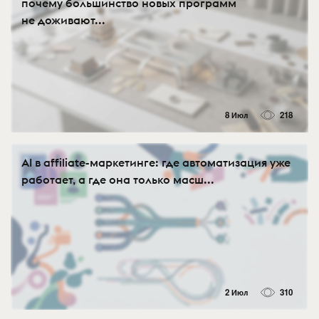
почему большинство новых программ
не доживают...
8 Июл
218
AI в affiliate-маркетинге: где автоматизация уже
работает, а где она только масш...
2 Июл
310