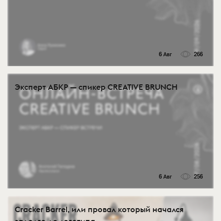
6 Авг
266
Эксперт АБКР — спикер CREATIVE BRUNCH
6 Авг
256
Cracker Barrel, или провал который начался