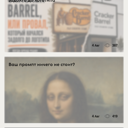
задолго до логотипа
4 Авг
387
Ваш промпт ничего не стоит?
4 Авг
419