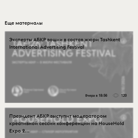
Еще материалы
Эксперты АБКР вошли в состав жюри Tashkent
International Advertising Festival
Вчера в 18:56
120
Президент АБКР выступит модератором
креативной сессии конференции на HouseHold
Expo 2...