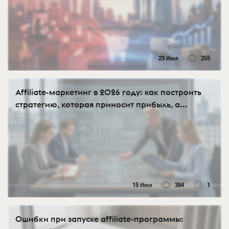
23 Июл
255
Affiliate-маркетинг в 2026 году: как построить
стратегию, которая приносит прибыль, а...
15 Июл
394
1
Ошибки при запуске affiliate-программы: