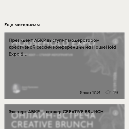
Еще материалы
Президент АБКР выступит модератором
креативной сессии конференции на HouseHold
Expo 2...
Вчера в 17:54
147
Эксперт АБКР — спикер CREATIVE BRUNCH