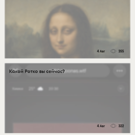
4 Авг
355
Какой Ротко вы сейчас?
4 Авг
322