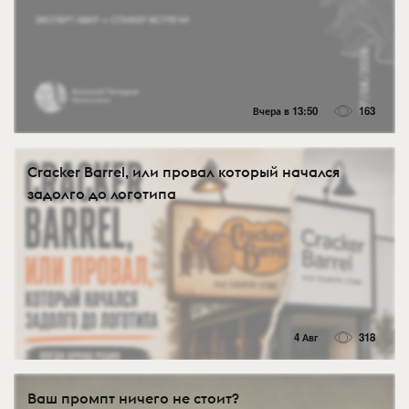
Вчера в 13:50
163
Cracker Barrel, или провал который начался
задолго до логотипа
4 Авг
318
Ваш промпт ничего не стоит?