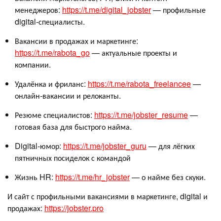
менеджеров:
https://t.me/digital_jobster
— профильные
digital-специалисты.
Вакансии в продажах и маркетинге:
https://t.me/rabota_go
— актуальные проекты и
компании.
Удалёнка и фриланс:
https://t.me/rabota_freelancee
—
онлайн-вакансии и релоканты.
Резюме специалистов:
https://t.me/jobster_resume
—
готовая база для быстрого найма.
Digital-юмор:
https://t.me/jobster_guru
— для лёгких
пятничных посиделок с командой
Жизнь HR:
https://t.me/hr_jobster
— о найме без скуки.
И сайт с профильными вакансиями в маркетинге, digital и
продажах:
https://jobster.pro