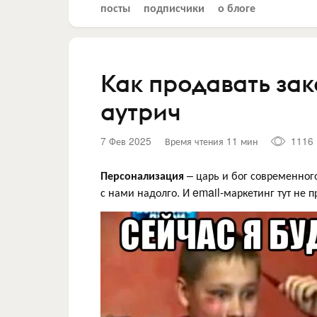
посты
подписчики
о блоге
Как продавать за
аутрич
7 Фев 2025
Время чтения 11 мин
1116
Персонализация
– царь и бог современного
с нами надолго. И email-маркетинг тут не п