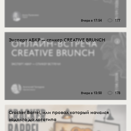
Вчера в 17:54
177
Эксперт АБКР — спикер CREATIVE BRUNCH
Вчера в 13:50
178
Cracker Barrel, или провал который начался
задолго до логотипа