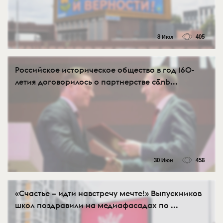
8 Июл
405
Российское историческое общество в год 160-
летия договорилось о партнерстве с&nb...
30 Июн
458
«Счастье – идти навстречу мечте!» Выпускников
школ поздравили на медиафасадах по ...