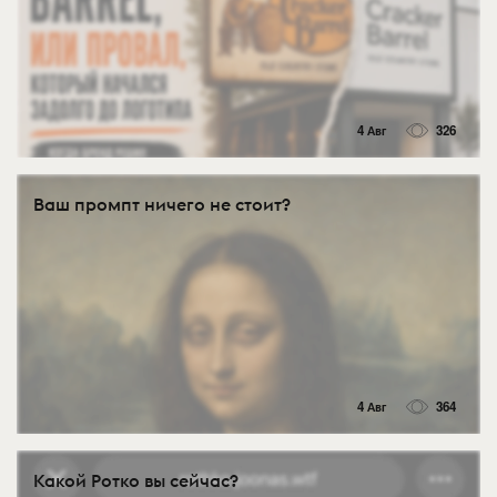
4 Авг
326
Ваш промпт ничего не стоит?
4 Авг
364
Какой Ротко вы сейчас?