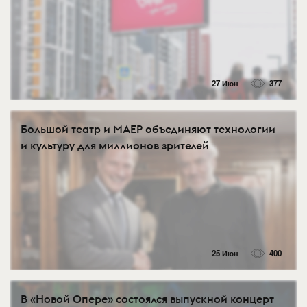
27 Июн
377
Большой театр и МАЕР объединяют технологии
и культуру для миллионов зрителей
25 Июн
400
В «Новой Опере» состоялся выпускной концерт