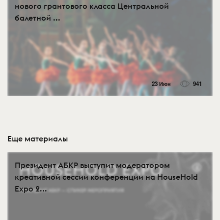
нового грантового класса Центральной
балетной ...
23 Июн
941
Еще материалы
Президент АБКР выступит модератором
креативной сессии конференции на HouseHold
Expo 2...