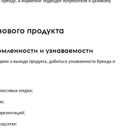
 бренду, а маркетинг подводит потребителя к целевому
ового продукта
омленности и узнаваемости
ию о выходе продукта, добиться узнаваемости бренда и
массовых медиа;
ах;
презентаций;
оцсетях;