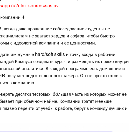
pusapp.ru?utm_source=sostav
компании ⬇️
й, когда даже прошедшие собеседование студенты не
ециалистам не хватает хардов и софтов, чтобы быстро
комы с идеологией компании и ее ценностями.
ать им нужные hard/soft skills и точку входа в рабочий
омандой Кампуса создавать курсы и размещать их прямо внутри
инансовой аналитики. В каждой программе есть домашние и
R получает подготовленного стажера. Он не просто готов к
иться в компанию.
ерять десятки тестовых, бо́льшая часть из которых может не
о бывает при обычном найме. Компании тратят меньше
 плавно перейти от учебы к работе, берут в команду лучших и