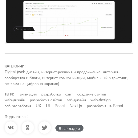
КАТЕГОРИИ:
Digital (web-дизайн, интернет-реклама и продвижение, интернет-
сообщества и блоги, интернет-коммуникации, мобильный маркетинг,
реклама на цифровых экранах)
ТЕГИ:
анимация
разработка
сайт
создание сайтов
web-дизайн
разработка сайтов
веб-дизайн
web-design
веб-разработка
UX
UI
React
Next js
разработка на React
Поделиться:
В закладки