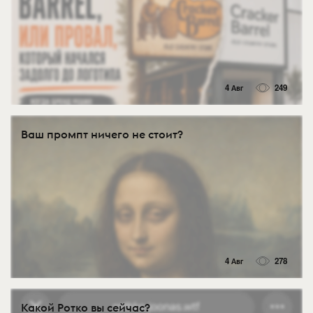
4 Авг
249
Ваш промпт ничего не стоит?
4 Авг
278
Какой Ротко вы сейчас?