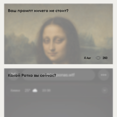
Ваш промпт ничего не стоит?
4 Авг
260
Какой Ротко вы сейчас?