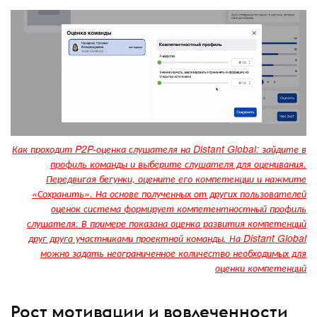
Как проходит P2P-оценка слушателя на Distant Global: зайдите в
профиль команды и выберите слушателя для оценивания.
Передвигая бегунки, оцените его компетенции и нажмите
«Сохранить». На основе полученных от других пользователей
оценок система формирует компетентностный профиль
слушателя. В примере показана оценка развития компетенций
друг друга участниками проектной команды. На Distant Global
можно задать неограниченное количество необходимых для
оценки компетенций
Рост мотивации и вовлеченности