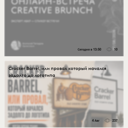
Сегодня в 13:50
10
Cracker Barrel, или провал который начался
задолго до логотипа
4 Авг
237