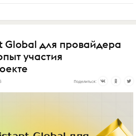
t Global для провайдера
опыт участия
оекте
6
Поделиться: