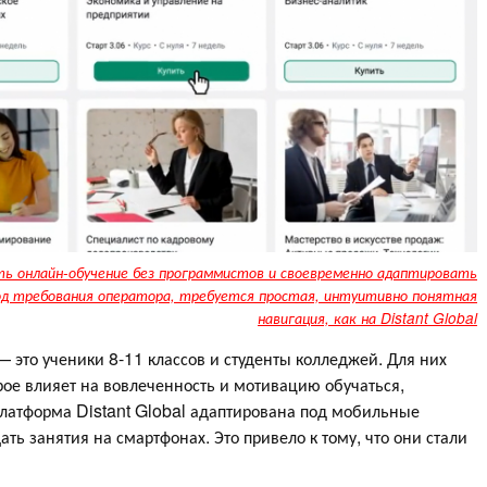
ь онлайн-обучение без программистов и своевременно адаптировать
д требования оператора, требуется простая, интуитивно понятная
навигация, как на Distant Global
— это ученики 8-11 классов и студенты колледжей. Для них
ое влияет на вовлеченность и мотивацию обучаться,
Платформа Distant Global адаптирована под мобильные
ать занятия на смартфонах. Это привело к тому, что они стали