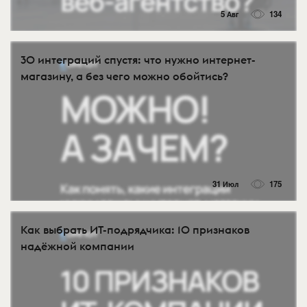
5 Авг
134
30 интеграций спустя: что нужно интернет-
магазину, а без чего можно обойтись?
31 Июл
175
Как выбрать ИТ-подрядчика: 10 признаков
надёжной компании