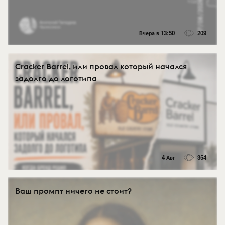
Вчера в 13:50
209
Cracker Barrel, или провал который начался
задолго до логотипа
4 Авг
354
Ваш промпт ничего не стоит?