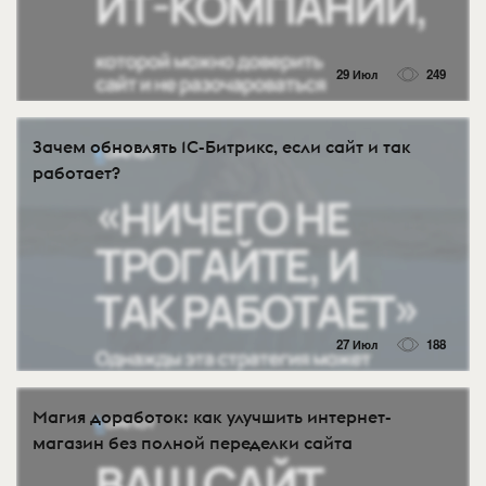
29 Июл
249
Зачем обновлять 1С-Битрикс, если сайт и так
работает?
27 Июл
188
Магия доработок: как улучшить интернет-
магазин без полной переделки сайта