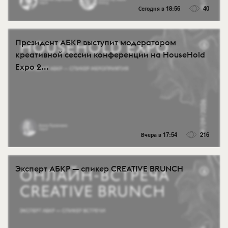
Сегодня в 18:56
40
Президент АБКР выступит модератором
креативной сессии конференции на HouseHold
Expo 2...
Вчера в 17:54
216
Эксперт АБКР — спикер CREATIVE BRUNCH