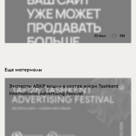
23 Июл
184
Еще материалы
Эксперты АБКР вошли в состав жюри Tashkent
International Advertising Festival