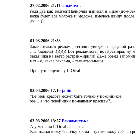
27.02.2006 21:11
свидетель
года два как КолгейтПалмолив написал в Лизе (по-мо
кожа будет все моложе и моложе. имелось ввиду после
душа:))
01.03.2006 21:58
Замечательная реклама, сегодня увидела очередной раз,
..... (забыла) :))))))) Вот рекламисты, вот креаторы, ну
заказчика на ветер растранжирили! Даже бренд запомн
нет - о, какая реклама, - талантыыыыыы.
Прошу прощения у L’Oreal.
02.03.2006 17:10
janin
"Вечной красота может быть только у покойников"
эээ... а что покойники по-вашему красивы?..
03.03.2006 13:57
Рекламист-ка
А у меня на L’Oreal аллергия.
Как только вижу баночку крема - тут же вижу себя в гр