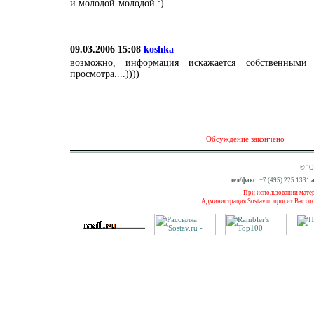
и молодой-молодой :)
09.03.2006 15:08
koshka
возможно, информация искажается собственным
просмотра....))))
Обсуждение закончено
©
"О
тел/факс:
+7 (495) 225 1331
а
При использовании матери
Администрация Sostav.ru просит Вас со