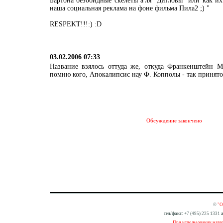
Бартона безобидные скелеты а'ля "Дятловы" или как их
наша социальная реклама на фоне фильма Пила2 ;) "
RESPEKT!!!:) :D
03.02.2006 07:33
Название взялось оттуда же, откуда Франкенштейн 
помню кого, Апокалипсис нау Ф. Копполы - так принят
Обсуждение закончено
©
"О
тел/факс:
+7 (495) 225 1331
а
При использовании матери