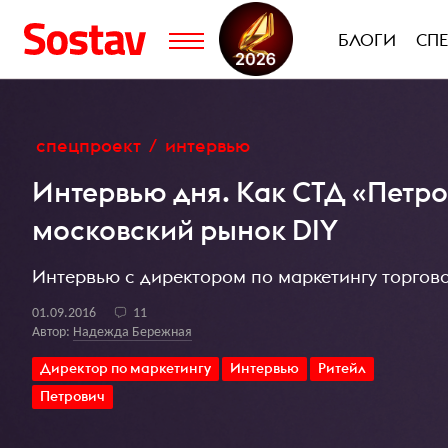
БЛОГИ
СП
спецпроект
интервью
Интервью дня. Как СТД «Петро
московский рынок DIY
Интервью с директором по маркетингу торго
01.09.2016
11
Автор:
Надежда Бережная
Директор по маркетингу
Интервью
Ритейл
Петрович