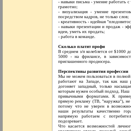
- навыки письма - умение работать с
грамотно;
- визуализация - умение презент
посредством кадров, не только слов;
- креативность - идейная "плодовитос
- навыки презентации и продаж - эф
идеи, уметь их продать;
- работа в команде.
Сколько платят профи
В среднем з/п колеблется от $1000 до
5000 - на фрилансе, в зависимос
приглашенного продюсера.
Перспективы развития профессии
Мы не можем пользоваться в полной
работают на Западе, так как наш
догоняет западный, только насыща
которым нужен особый подход. Наш 
привычными форматами. К пример
прямую рекламу (ТВ, "наружка"), не
потому что не уверен в возможно
наши результаты качественно го
напрямую работаем с потребите
подозревает.
Что касается возможностей личног