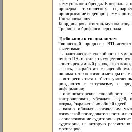
коммуникации бренда. Контроль за 
проверка технических сценари
проигрывание видеопрограммы по те
Постановка шоу
Координация артистов, музыкантов, 
Тренинги и брифинги персонала
Требования к специалистам
Творческий продюсер BTL-агентс
качествами:
- аналитические способности: умен
нужно ЦА, и отделять существенную
- знать рекламный рынок, его законы,
- знать, как работать с видеообору
понимать технологии и методы съемк
- интересоваться и быть увлеченн
рождаются в энтузиазме, с пре
информации;
- организаторские способности - 
контролировать, убеждать людей, 
людям, "заражать" их общей идеей;
- важно обладать логическим мы
логической последовательности и в с
- сопереживание аудитории - умение
аудитории, на которую рассчитано
мотивацию;