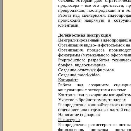
человек, который дает стратегическ
продюсера - все это произвести, п
препродакшн, постпродакшн и в ко
Работа над сценариями, видеопрода
происходит напрямую в сотрудн
клиентами.
Должностная инструкция
Централизированный видеопродакшн
Организация видео- и фотосъемок на
Организация процесса производс
фонограмм (музыкального оформления
Preproduction: разработка техниче
брифов, видеосценариев
Создание отчетных фильмов
Создание mood-video
Копирайт:
Работа над созданием сценари
консультации с экспертами по теме
Контроль над выходящим копирайтом,
Участие в брейнстормах, тендерах
Распределение копирайтерского пото
(сценариев или отдельных частей сце
Написание сценариев
Режиссура:
Распределение режиссерского поток
фрилансеров, проверка постан