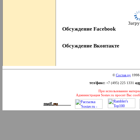
Загруз
Обсуждение Facebook
Обсуждение Вконтакте
©
Состав.ру
1998
тел/факс:
адр
+7 (495) 225 1331
При использовании материал
Администрация Sostav.ru просит Вас соо