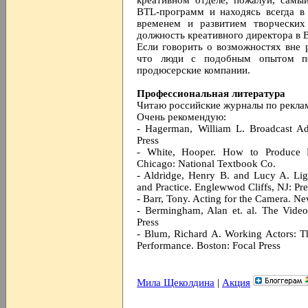
креативном отделе, пожалуй, самы
BTL-программ и находясь всегда в
временем и развитием творчески
должность креативного директора в 
Если говорить о возможностях вне 
что люди с подобным опытом пе
продюсерские компании.
Профессиональная литература
Читаю российские журналы по реклам
Очень рекомендую:
- Hagerman, William L. Broadcast Adv
Press
- White, Hooper. How to Produce 
Chicago: National Textbook Co.
- Aldridge, Henry B. and Lucy A. Lig
and Practice. Englewwod Cliffs, NJ: Pre
- Barr, Tony. Acting for the Camera. 
- Bermingham, Alan et. al. The Vide
Press
- Blum, Richard A. Working Actors: Th
Performance. Boston: Focal Press
Мила Щеколдина
|
Акция