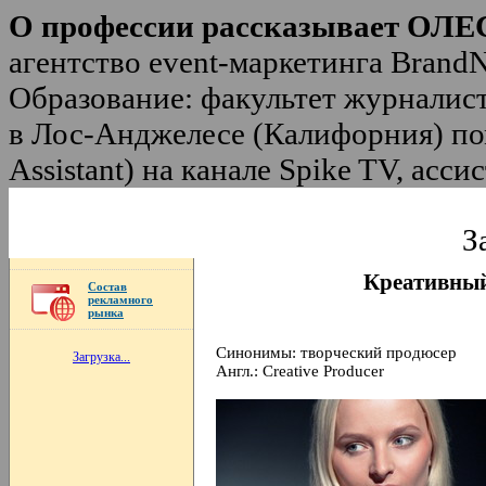
О профессии рассказывает ОЛ
агентство event-маркетинга Bran
Образование: факультет журналис
в Лос-Анджелесе (Калифорния) по
Assistant) на канале Spike TV, асси
З
Креативны
Состав
рекламного
рынка
Синонимы: творческий продюсер
Загрузка...
Англ.: Creative Producer