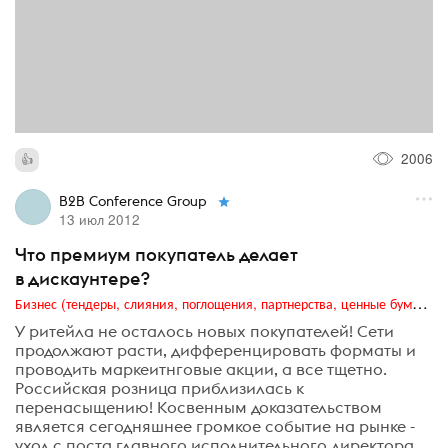
2006
B2B Conference Group
13 июл 2012
Что премиум покупатель делает
в дискаунтере?
Бизнес (тендеры, слияния, поглощения, партнерства, ценные бумаги, акционеры, финансы и отчетность)
У ритейла не осталось новых покупателей! Сети
продолжают расти, дифференцировать форматы и
проводить маркеитнговые акции, а все тщетно.
Российская розница приблизилась к
перенасыщению! Косвенным доказательством
является сегодняшнее громкое событие на рынке -
уход с поста главного исполнительного директора