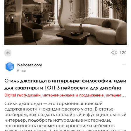
120
Neiroset.com
6 авг
Стиль джапанди в интерьере: философия, идеи
для квартиры и ТОП-3 нейросети для дизайна
Digital (web-дизайн, интернет-реклама и продвижение, интернет-сообщества и блоги, интернет-коммуникации, мобильный маркетинг, реклама на цифровых экранах)
Стиль джапанди — это гармония японской
сдержанности и скандинавского уюта. В статье
разберем, как создать спокойный и функциональный
интерьер, подобрать натуральные материалы,
организовать незаметное хранение и избежать
визуального шума. А еще покажем, как современные