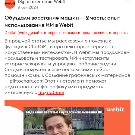
Digital-агентство Webit
9 сен 2024
Обуздали восстание машин — 2 часть: опыт
использования ИИ в Webit
Digital (web-дизайн, интернет-реклама и продвижение, интернет-сообщества и блоги, интернет-коммуникации, мобильный маркетинг, реклама на цифровых экранах)
В прошлой статье мы рассказали о полезных
функциях ChatGPT и про некоторые сервисы с
искусственным интеллектом. В Webit мы продолжаем
исследовать и тестировать ИИ-инструменты,
которые ускоряют и упрощают рабочие задачи.
Сегодня поделимся еще несколькими нейро-
помощниками. 1. Создание графических материалов
— piktochart.com Этот инструмент поможет
подготовить инфографику или придумать
интересную...
подробнее