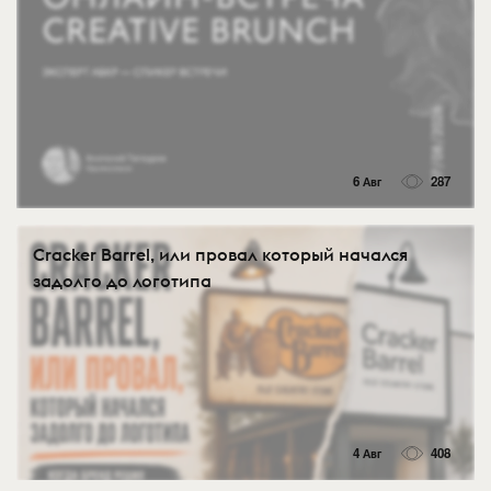
6 Авг
287
Cracker Barrel, или провал который начался
задолго до логотипа
4 Авг
408