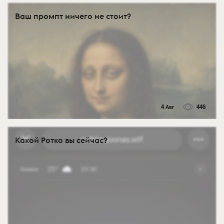
Ваш промпт ничего не стоит?
4 Авг
446
Какой Ротко вы сейчас?