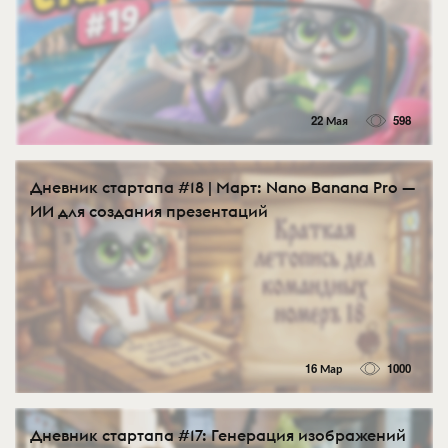
22 Мая
598
Дневник стартапа #18 | Март: Nano Banana Pro —
ИИ для создания презентаций
16 Мар
1000
Дневник стартапа #17: Генерация изображений