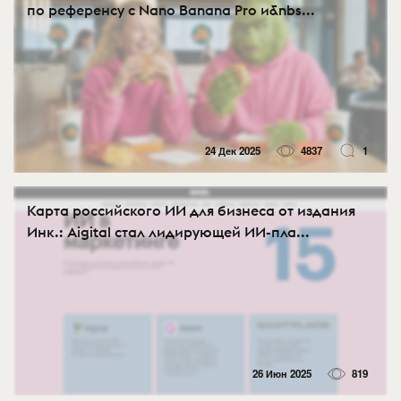
по референсу с Nano Banana Pro и&nbs...
24 Дек 2025
4837
1
Карта российского ИИ для бизнеса от издания
Инк.: Aigital стал лидирующей ИИ-пла...
26 Июн 2025
819