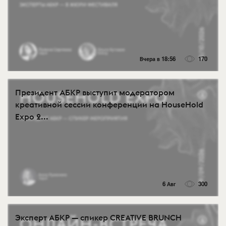
Вчера в 18:56
170
Президент АБКР выступит модератором
креативной сессии конференции на HouseHold
Expo 2...
6 Авг
300
Эксперт АБКР — спикер CREATIVE BRUNCH