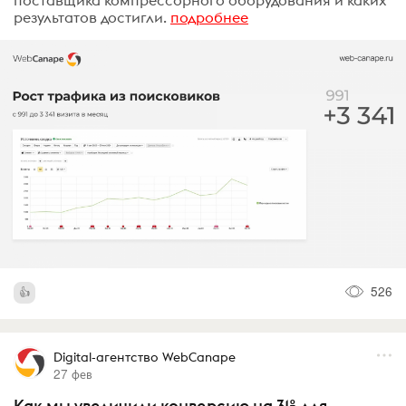
результатов достигли.
подробнее
526
Digital-агентство WebCanape
27 фев
Как мы увеличили конверсию на 31% для