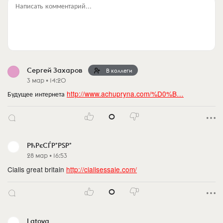
Написать комментарий...
Сергей Захаров
В коллеги
3 мар • 14:20
Будущее интернета
http://www.achupryna.com/%D0%B…
0
РћРєСЃР°РЅР°
28 мар • 16:53
Cialis great britain
http://cialisessale.com/
0
Latoya