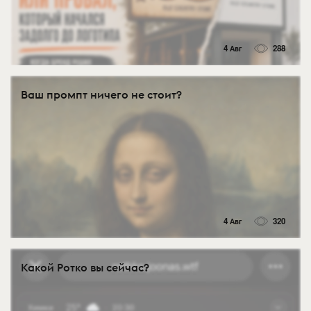
4 Авг
288
Ваш промпт ничего не стоит?
4 Авг
320
Какой Ротко вы сейчас?