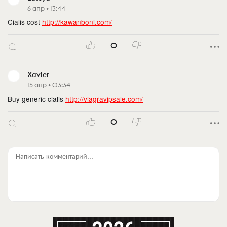
6 апр • 13:44
Cialis cost
http://kawanboni.com/
0
Xavier
15 апр • 03:34
Buy generic cialis
http://viagravipsale.com/
0
Написать комментарий...