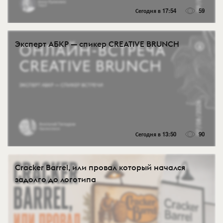
Сегодня в 17:54
59
Эксперт АБКР — спикер CREATIVE BRUNCH
Сегодня в 13:50
90
Cracker Barrel, или провал который начался
задолго до логотипа