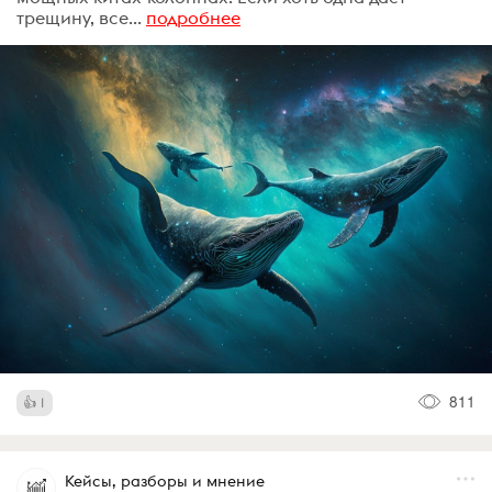
трещину, все...
подробнее
811
1
Кейсы, разборы и мнение