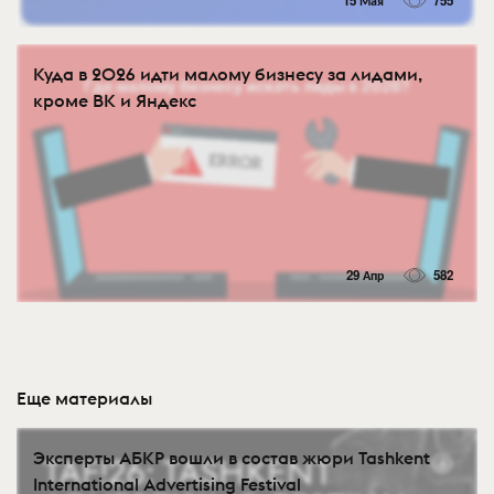
15 Мая
755
Куда в 2026 идти малому бизнесу за лидами,
кроме ВК и Яндекс
29 Апр
582
Еще материалы
Эксперты АБКР вошли в состав жюри Tashkent
International Advertising Festival