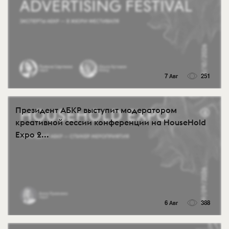
7 Авг
251
Президент АБКР выступит модератором
креативной сессии конференции на HouseHold
Expo 2...
6 Авг
388