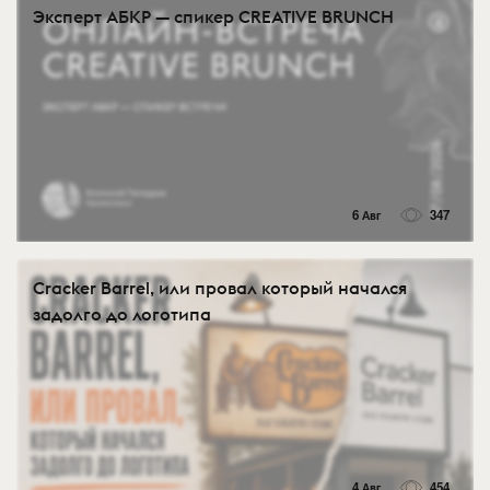
Эксперт АБКР — спикер CREATIVE BRUNCH
6 Авг
347
Cracker Barrel, или провал который начался
задолго до логотипа
4 Авг
454