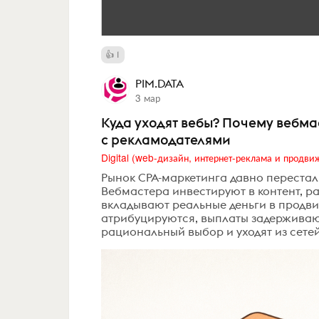
1
PIM.DATA
3 мар
Куда уходят вебы? Почему вебм
с рекламодателями
Рынок CPA-маркетинга давно переста
Вебмастера инвестируют в контент, ра
вкладывают реальные деньги в продвиж
атрибуцируются, выплаты задерживают
рациональный выбор и уходят из сете