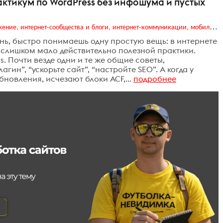
рактикум по WordPress без инфошума и пустых
Digital (web-дизайн, интернет-реклама и продвижение, интернет-сообщества и блоги, интернет-коммуникации, мобильный маркетинг, реклама на цифровых экранах)
нь, быстро понимаешь одну простую вещь: в интернете
слишком мало действительно полезной практики.
s. Почти везде одни и те же общие советы,
гин”, “ускорьте сайт”, “настройте SEO”. А когда у
новления, исчезают блоки ACF,...
подробнее