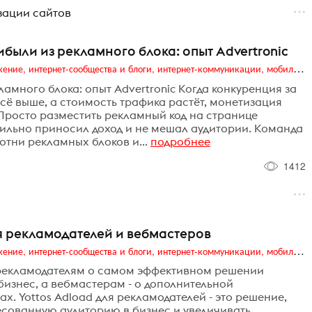
изации сайтов
были из рекламного блока: опыт Advertronic
Digital (web-дизайн, интернет-реклама и продвижение, интернет-сообщества и блоги, интернет-коммуникации, мобильный маркетинг, реклама на цифровых экранах)
амного блока: опыт Advertronic Когда конкуренция за
сё выше, а стоимость трафика растёт, монетизация
 Просто разместить рекламный код на странице
бильно приносил доход и не мешал аудитории. Команда
отни рекламных блоков и...
подробнее
1412
я рекламодателей и вебмастеров
Digital (web-дизайн, интернет-реклама и продвижение, интернет-сообщества и блоги, интернет-коммуникации, мобильный маркетинг, реклама на цифровых экранах)
рекламодателям о самом эффективном решении
бизнес, а вебмастерам - о дополнительной
х. Yottos Adload для рекламодателей - это решение,
есованную аудиторию в бизнес и увеличивать