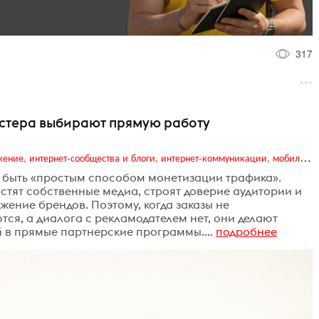
317
астера выбирают прямую работу
Digital (web-дизайн, интернет-реклама и продвижение, интернет-сообщества и блоги, интернет-коммуникации, мобильный маркетинг, реклама на цифровых экранах)
л быть «простым способом монетизации трафика».
стят собственные медиа, строят доверие аудитории и
ение брендов. Поэтому, когда заказы не
ся, а диалога с рекламодателем нет, они делают
й в прямые партнерские программы....
подробнее