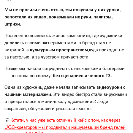
Мы не просили снять отзыв, мы покупали у них уроки,
репостили их видео, показывали их руки, палитры,
штрихи.
Постепенно появилось живое комьюнити, где художники
делились своими экспериментами, а бренд стал не
витриной, а
культурным пространством
,куда приходят не
за пастелью, а за чувством причастности.
Позже мы начали сотрудничать с несколькими блогерами
— но снова по-своему:
без сценариев и четкого ТЗ.
Одна из художниц даже начала записывать
видеоуроки с
нашими материалами
. Эти видео быстро стали вирусными
и превратились в мини-школу вдохновения: люди
сохраняли, обсуждали и рисовали вместе.
💡
Кстати, у нас уже есть отличный кейс о том, как через
UGC-креаторов мы продвигали нашумевший бренд гелей