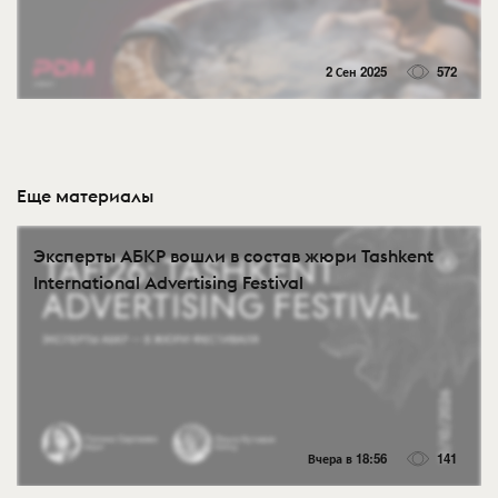
2 Сен 2025
572
Еще материалы
Эксперты АБКР вошли в состав жюри Tashkent
International Advertising Festival
Вчера в 18:56
141