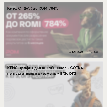
Кейс: От 265% до ROMI 784%.
23 Сен 2025
533
КЕЙС: трафик для онлайн-школы СОТКА
по подготовке к экзаменам ЕГЭ, ОГЭ