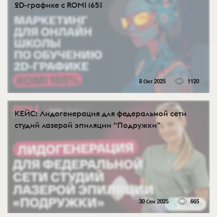
2D-графике с ROMI 165%
8 Окт 2025
1120
КЕЙС: Лидогенерация для федеральной сети
студий лазерой эпиляции “Подружки”
30 Сен 2025
665