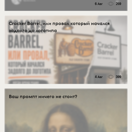
6 Авг
269
Cracker Barrel, или провал который начался
задолго до логотипа
4 Авг
399
Ваш промпт ничего не стоит?