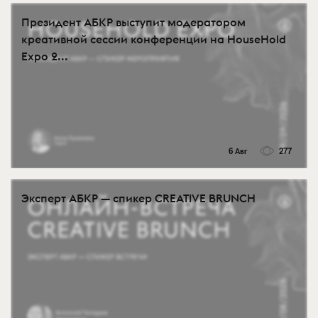
Президент АБКР выступит модератором
креативной сессии конференции на HouseHold
Expo 2...
6 Авг
277
Эксперт АБКР — спикер CREATIVE BRUNCH