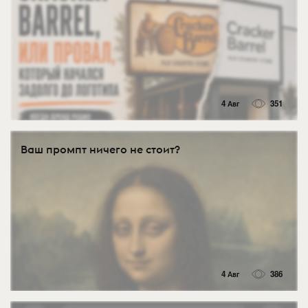
4 Авг
351
Ваш промпт ничего не стоит?
4 Авг
386