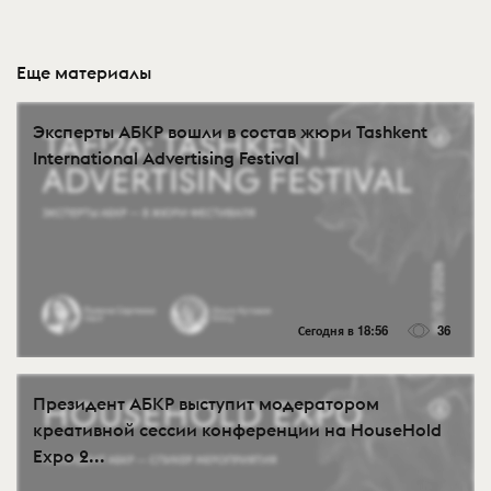
Еще материалы
Эксперты АБКР вошли в состав жюри Tashkent
International Advertising Festival
Сегодня в 18:56
36
Президент АБКР выступит модератором
креативной сессии конференции на HouseHold
Expo 2...