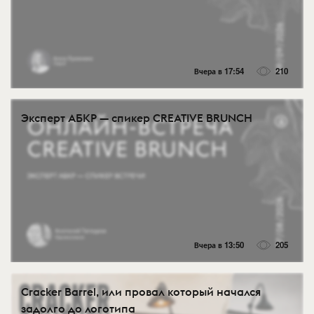
Вчера в 17:54
210
Эксперт АБКР — спикер CREATIVE BRUNCH
Вчера в 13:50
205
Cracker Barrel, или провал который начался
задолго до логотипа