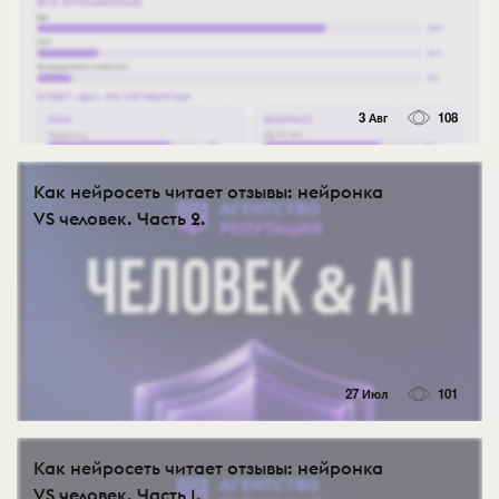
3 Авг
108
Как нейросеть читает отзывы: нейронка
VS человек. Часть 2.
27 Июл
101
Как нейросеть читает отзывы: нейронка
VS человек. Часть 1.