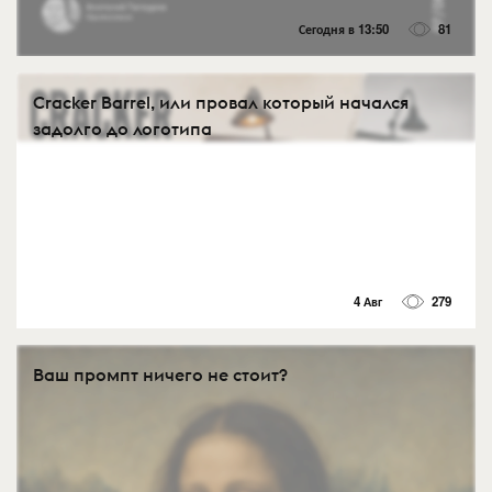
Сегодня в 13:50
81
Cracker Barrel, или провал который начался
задолго до логотипа
4 Авг
279
Ваш промпт ничего не стоит?