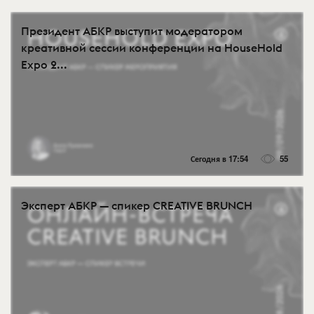
Президент АБКР выступит модератором
креативной сессии конференции на HouseHold
Expo 2...
Сегодня в 17:54
55
Эксперт АБКР — спикер CREATIVE BRUNCH