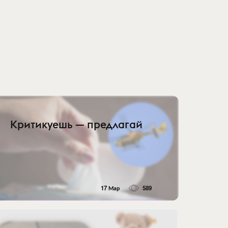
Критикуешь — предлагай
17 Мар
589