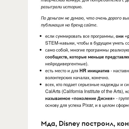
разыграли историю.
По деньгам не думаю, что очень дорого вы
публикация на бренд сайте.
если суммировать все программы,
они «
STEM-навыки, чтобы в будущем уметь сое
само собой, многие программы реализую
сообществ, которые меньше представле
нейродивергентные).
есть место и для
HR инициатив
- наставн
волонтерских началах, конечно.
всех, кто подает серьезные надежды и си
CalArts (California Institute of the Arts)
называемое «поколение Диснея»
- груп
основу для успеха Pixar, и в целом сфо
Мда, Disney построил, ко