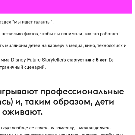
аздел "мы ищет таланты".
м несколько фактов, чтобы вы понимали, как это работает:
ь миллионы детей на карьеру в медиа, кино, технологиях и
ма Disney Future Storytellers стартует
аж с 6 лет
! Ее
страничный сценарий.
ыгрывают профессиональные
ись) и, таким образом, дети
и оживают.
 надо вообще ее взять на заметку, - можно делать
етьми, и, в качестве приза, нанимать труппу, чтобы они