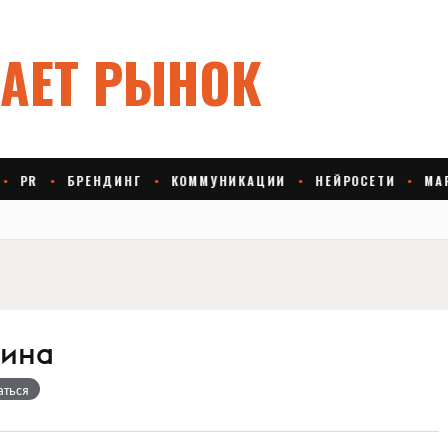
вина
аться