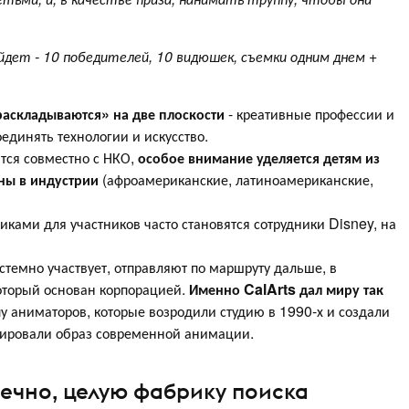
йдет - 10 победителей, 10 видюшек, съемки одним днем +
раскладываются» на две плоскости
- креативные профессии и
динять технологии и искусство.
тся совместно с НКО,
особое внимание уделяется детям из
ны в индустрии
(афроамериканские, латиноамериканские,
иками для участников часто становятся сотрудники Disney, на
стемно участвует, отправляют по маршруту дальше, в
, который основан корпорацией.
Именно CalArts дал миру так
пу аниматоров, которые возродили студию в 1990-х и создали
рмировали образ современной анимации.
нечно, целую фабрику поиска