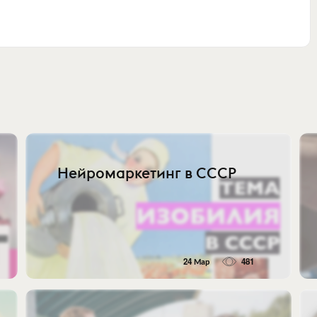
Нейромаркетинг в СССР
24 Мар
481