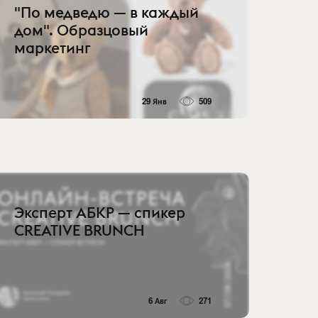
"По медведю — в каждый
дом". Образцовый
маркетинг
29 Янв
509
Эксперт АБКР — спикер
CREATIVE BRUNCH
6 Авг
271