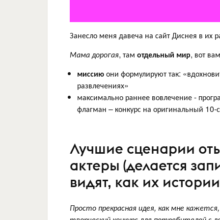
Занесло меня давеча на сайт Диснея в их р
Мама дорогая
, там
отдельный мир
, вот ва
миссию
они формулируют так: «вдохновит
развлечениях»
максимально раннее вовлечение - програм
флагман – конкурс на оригинальный 10-
Лучшие сценарии от
актеры (делается зап
видят, как их истори
Просто прекрасная идея, как мне кажется,
творческий конкурс для потребителей с д