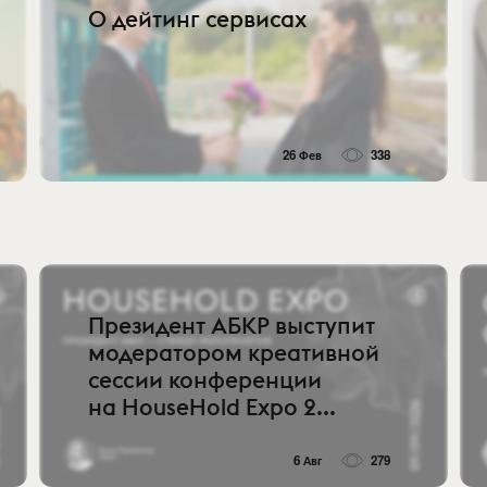
О дейтинг сервисах
26 Фев
338
Президент АБКР выступит
модератором креативной
сессии конференции
на HouseHold Expo 2...
6 Авг
279