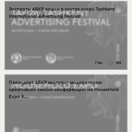
Эксперты АБКР вошли в состав жюри Tashkent
International Advertising Festival
7 Авг
393
Президент АБКР выступит модератором
креативной сессии конференции на HouseHold
Expo 2...