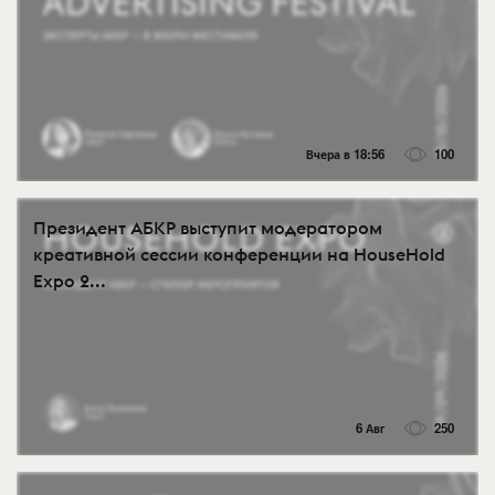
Вчера в 18:56
100
Президент АБКР выступит модератором
креативной сессии конференции на HouseHold
Expo 2...
6 Авг
250