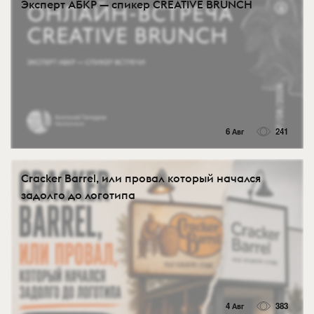
Эксперт АБКР — спикер CREATIVE BRUNCH
6 Авг
241
Cracker Barrel, или провал который начался
задолго до логотипа
4 Авг
383