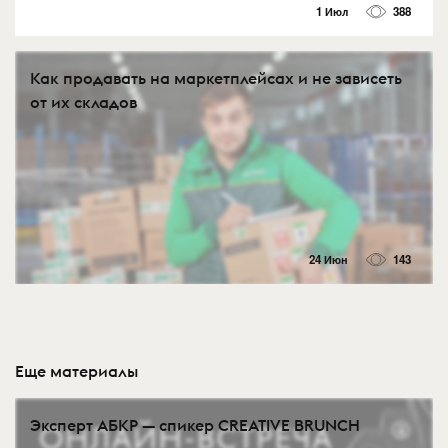
1 Июл
388
Как продавать на маркетплейсах и не зависеть
от их складов
24 Июн
143
Еще материалы
Эксперт АБКР — спикер CREATIVE BRUNCH