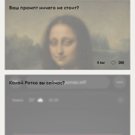
Ваш промпт ничего не стоит?
4 Авг
268
Какой Ротко вы сейчас?