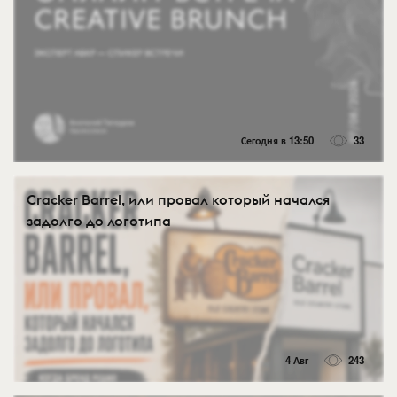
Сегодня в 13:50
33
Cracker Barrel, или провал который начался
задолго до логотипа
4 Авг
243