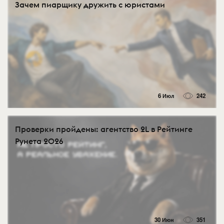
Зачем пиарщику дружить с юристами
6 Июл
242
Проверки пройдены: агентство 2L в Рейтинге
Рунета 2026
30 Июн
351