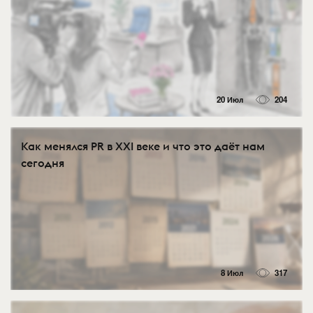
20 Июл
204
Как менялся PR в XXI веке и что это даёт нам
сегодня
8 Июл
317