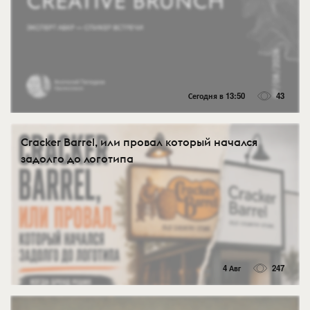
Сегодня в 13:50
43
Cracker Barrel, или провал который начался
задолго до логотипа
4 Авг
247