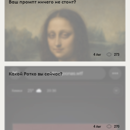
Ваш промпт ничего не стоит?
4 Авг
273
Какой Ротко вы сейчас?
4 Авг
270