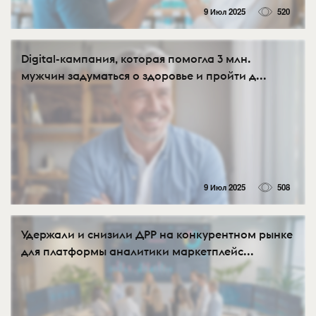
9 Июл 2025
520
Digital-кампания, которая помогла 3 млн.
мужчин задуматься о здоровье и пройти д...
9 Июл 2025
508
Удержали и снизили ДРР на конкурентном рынке
для платформы аналитики маркетплейс...