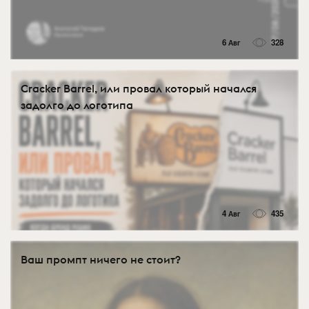
6 Авг
328
Cracker Barrel, или провал который начался
задолго до логотипа
4 Авг
435
Ваш промпт ничего не стоит?