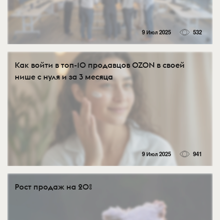
9 Июл 2025
532
Как войти в топ-10 продавцов OZON в своей
нише с нуля и за 3 месяца
9 Июл 2025
941
Рост продаж на 20%