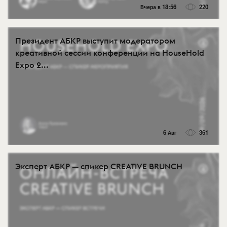
Вчера в 18:56
220
Президент АБКР выступит модератором
креативной сессии конференции на HouseHold
Expo 2...
6 Авг
361
Эксперт АБКР — спикер CREATIVE BRUNCH