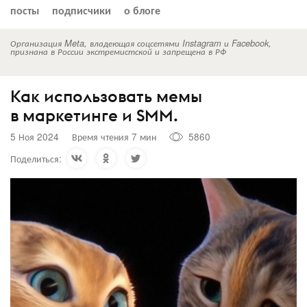
посты
подписчики
о блоге
Организация Meta, владеющая соцсетями Instagram и Facebook,
признана в России экстремистской и запрещена в РФ
Как использовать мемы
в маркетинге и SMM.
5 Ноя 2024
Время чтения 7 мин
5860
Поделиться: