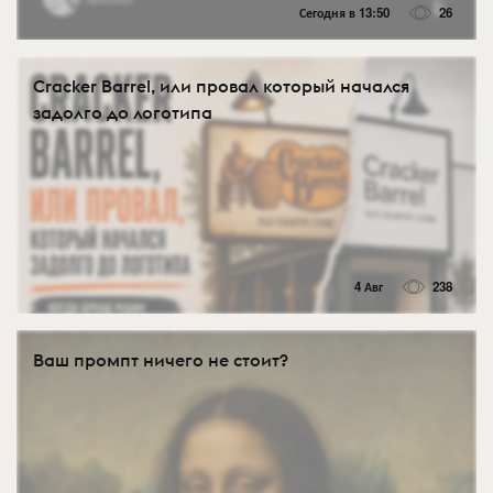
Сегодня в 13:50
26
Cracker Barrel, или провал который начался
задолго до логотипа
4 Авг
238
Ваш промпт ничего не стоит?