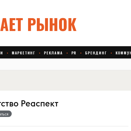
нтство Реаспект
аться