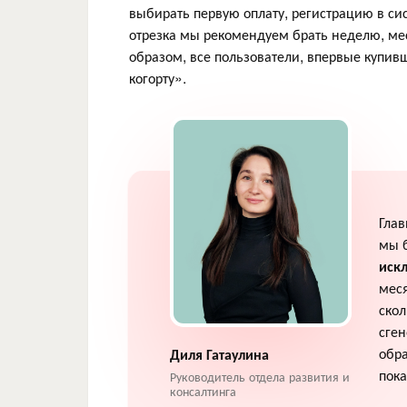
выбирать первую оплату, регистрацию в с
отрезка мы рекомендуем брать неделю, мес
образом, все пользователи, впервые купив
когорту».
Глав
мы 
иск
меся
скол
сген
обра
Диля Гатаулина
пока
Руководитель отдела развития и
консалтинга