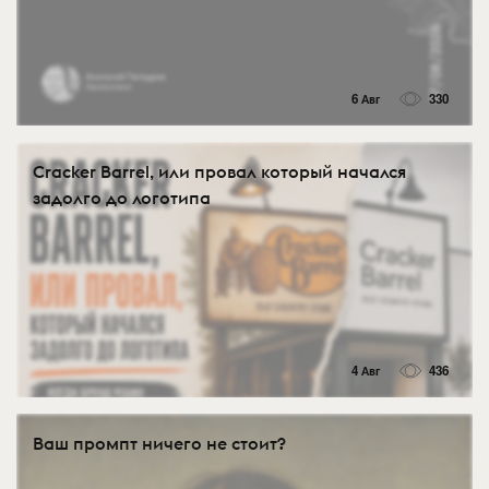
6 Авг
330
Cracker Barrel, или провал который начался
задолго до логотипа
4 Авг
436
Ваш промпт ничего не стоит?