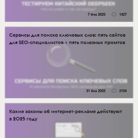
7 Фев 2025
1427
Сервисы для поиска ключевых слов: пять сайтов
для SEO-специалистов + пять полезных промтов
31 Янв 2025
2154
Какие законы об интернет-рекламе действуют
в 2025 году