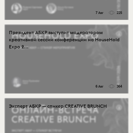
7 Авг
225
Президент АБКР выступит модератором
креативной сессии конференции на HouseHold
Expo 2...
6 Авг
364
Эксперт АБКР — спикер CREATIVE BRUNCH