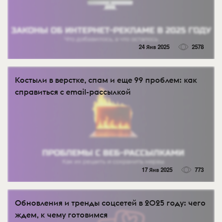
24 Янв 2025
2578
Костыли в верстке, спам и еще 99 проблем: как
справиться с email-рассылкой
17 Янв 2025
773
Обновления и тренды соцсетей в 2025 году: чего
ждем, к чему готовимся