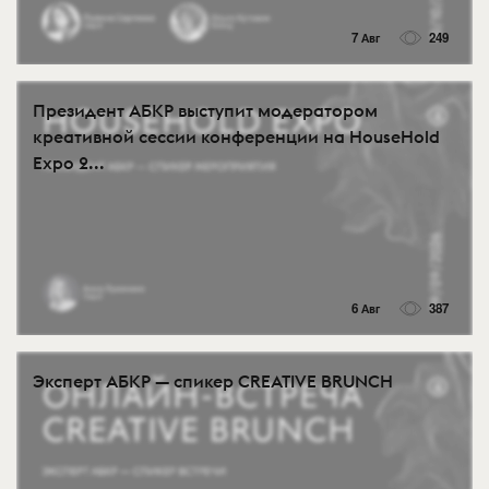
7 Авг
249
Президент АБКР выступит модератором
креативной сессии конференции на HouseHold
Expo 2...
6 Авг
387
Эксперт АБКР — спикер CREATIVE BRUNCH