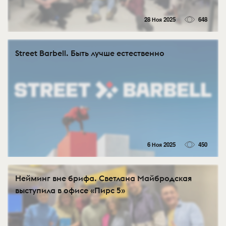
28 Ноя 2025
648
Street Barbell. Быть лучше естественно
6 Ноя 2025
450
Нейминг вне брифа. Светлана Майбродская
выступила в офисе «Пирс 5»