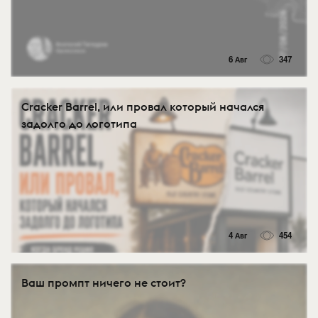
6 Авг
347
Cracker Barrel, или провал который начался
задолго до логотипа
4 Авг
454
Ваш промпт ничего не стоит?