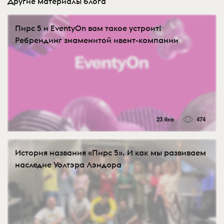
Другие материалы блога
Пирс 5 и EventyOn вам такое устроит!
Ребрендинг знаменитой ивент-компании
23 Янв
474
История названия «Пирс 5». И как мы развиваем
наследие Уолтэра Лэндора