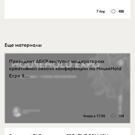
7 Апр
498
Еще материалы
Президент АБКР выступит модератором
креативной сессии конференции на HouseHold
Expo 2...
Вчера в 17:54
104