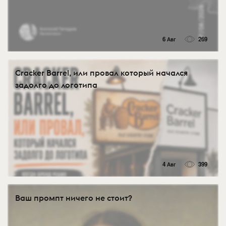
6 Авг
269
Cracker Barrel, или провал который начался
задолго до логотипа
4 Авг
399
Ваш промпт ничего не стоит?