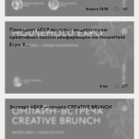
Вчера в 18:56
141
Президент АБКР выступит модератором
креативной сессии конференции на HouseHold
Expo 2...
6 Авг
277
Эксперт АБКР — спикер CREATIVE BRUNCH