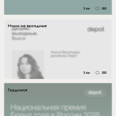
3 Авг
363
Мчим на выходные
3 Авг
293
Гордимся