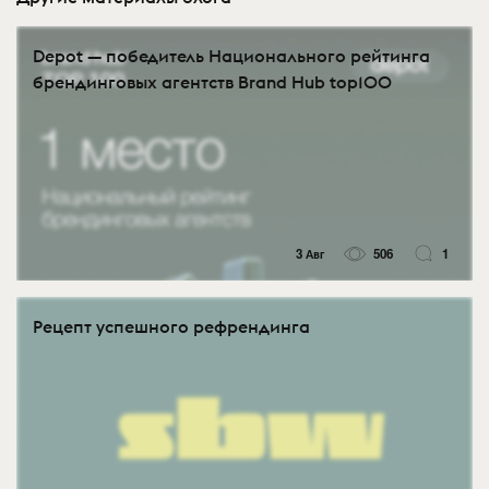
Depot — победитель Национального рейтинга
брендинговых агентств Brand Hub top100
3 Авг
506
1
Рецепт успешного рефрендинга