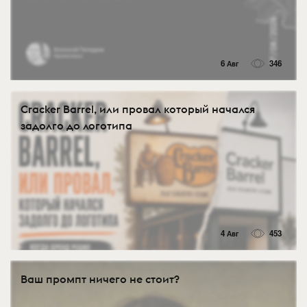
6 Авг
346
Cracker Barrel, или провал который начался
задолго до логотипа
4 Авг
453
Ваш промпт ничего не стоит?