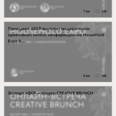
7 Авг
249
Президент АБКР выступит модератором
креативной сессии конференции на HouseHold
Expo 2...
6 Авг
386
Эксперт АБКР — спикер CREATIVE BRUNCH