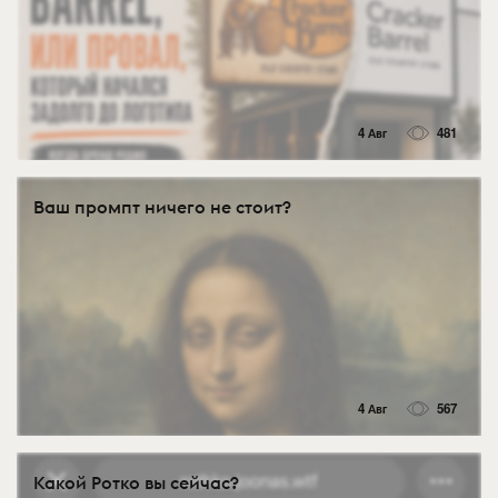
4 Авг
481
Ваш промпт ничего не стоит?
4 Авг
567
Какой Ротко вы сейчас?