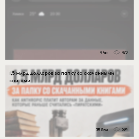
4 Авг
470
1,5 млрд долларов за папку со скачанными
книгами
30 Июл
584