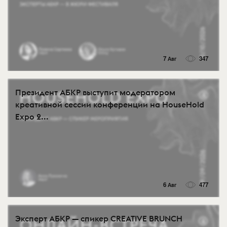
7 Авг
347
Президент АБКР выступит модератором
креативной сессии конференции на HouseHold
Expo 2...
6 Авг
477
Эксперт АБКР — спикер CREATIVE BRUNCH