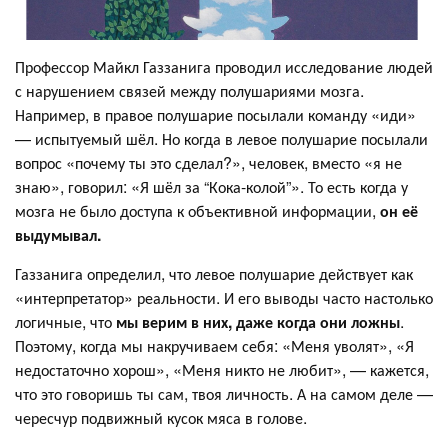
Профессор Майкл Газзанига проводил исследование людей
с нарушением связей между полушариями мозга.
Например, в правое полушарие посылали команду «иди»
— испытуемый шёл. Но когда в левое полушарие посылали
вопрос «почему ты это сделал?», человек, вместо «я не
знаю», говорил: «Я шёл за “Кока-колой”». То есть когда у
мозга не было доступа к объективной информации,
он её
выдумывал.
Газзанига определил, что левое полушарие действует как
«интерпретатор» реальности. И его выводы часто настолько
логичные, что
мы верим в них, даже когда они ложны
.
Поэтому, когда мы накручиваем себя: «Меня уволят», «Я
недостаточно хорош», «Меня никто не любит», — кажется,
что это говоришь ты сам, твоя личность. А на самом деле —
чересчур подвижный кусок мяса в голове.