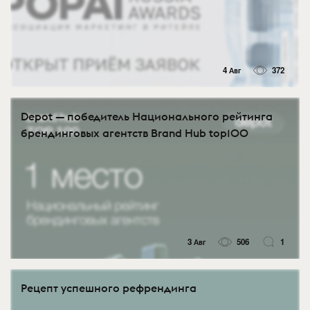
4 Авг
372
Depot — победитель Национального рейтинга
брендинговых агентств Brand Hub top100
3 Авг
506
1
Рецепт успешного рефрендинга