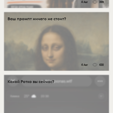
4 Авг
399
Ваш промпт ничего не стоит?
4 Авг
430
Какой Ротко вы сейчас?