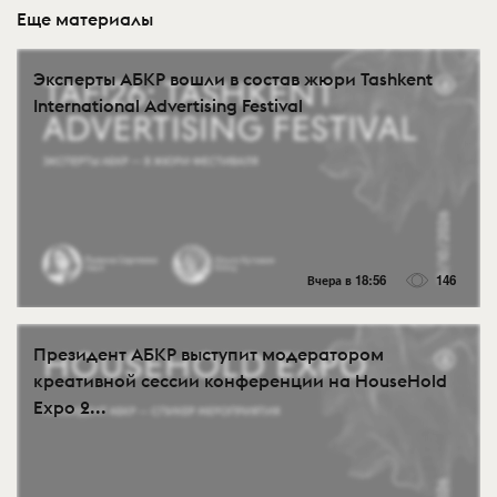
Еще материалы
Эксперты АБКР вошли в состав жюри Tashkent
International Advertising Festival
Вчера в 18:56
146
Президент АБКР выступит модератором
креативной сессии конференции на HouseHold
Expo 2...