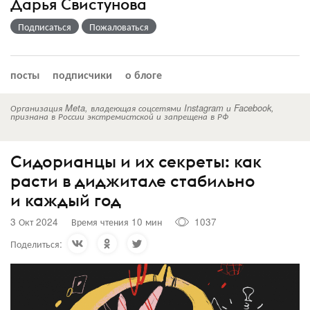
Дарья Свистунова
Подписаться
Пожаловаться
посты
подписчики
о блоге
Организация Meta, владеющая соцсетями Instagram и Facebook,
признана в России экстремистской и запрещена в РФ
Сидорианцы и их секреты: как
расти в диджитале стабильно
и каждый год
3 Окт 2024
Время чтения 10 мин
1037
Поделиться: