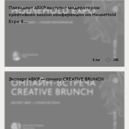
Президент АБКР выступит модератором
креативной сессии конференции на HouseHold
Expo 2...
6 Авг
396
Эксперт АБКР — спикер CREATIVE BRUNCH