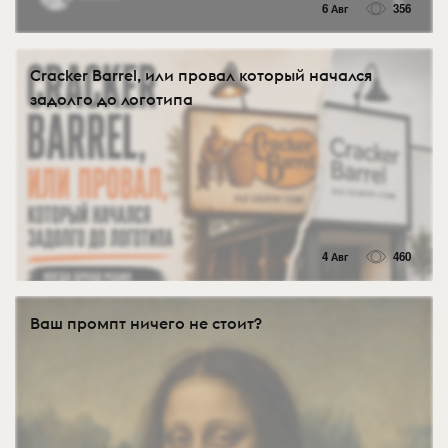
6 Авг
356
Cracker Barrel, или провал который начался
задолго до логотипа
4 Авг
460
Ваш промпт ничего не стоит?