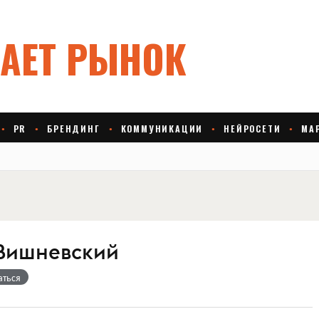
Вишневский
аться