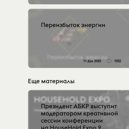
Переизбыток энергии
11 Дек 2022
1052
Еще материалы
Президент АБКР выступит
модератором креативной
сессии конференции
на HouseHold Expo 2...