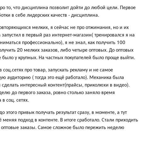
ро то, что дисциплина позволит дойти до любой цели. Первое
ботки в себе лидерских качеств - дисциплина.
овторяющихся мелких, я сейчас не про отжимания, но и их
а запустил в первый раз интернет-магазин( тренировался я на
заниматься профессионально), я не знал, как получить 100
получить 20 мелких заказов, либо четыре оптовых. До оптовых
не было у крупных. На частных покупателей было проще выйти.
в соц.сетях про товар, запускать рекламу и не самое
ую аудиторию ( тогда это ещё работало). Механика была
я сделать интересный контент(прайсы, приколюхи в видео).
елю до первого заказа, ровно столько заняло время
 в соц. сетях.
о этого привык получать результат сразу, в моменте, а тут
ё меняя подход в контенте. В итоге сработало. Стали приходить
а оптовые заказы. Самое сложное было пережить неделю