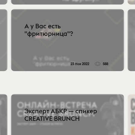
А у Вас есть
"фритюрница"?
23 Ноя 2022
588
Эксперт АБКР — спикер
CREATIVE BRUNCH