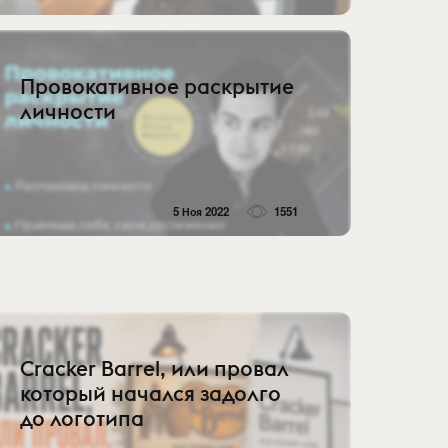
Провокативное раскрытие
личности
5 Ноя 2022
1551
Cracker Barrel, или провал
который начался задолго
до логотипа