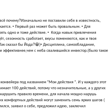
всё почему?Изначально не поставили себя в известность,
ускается. • Первый раз может быть провальным. • Для
рять одно и тоже действие. • Когда навык привлечения
т, сезонность сработает, вкусы поменяются, как и твоя
(Так сказал бы Йода?😁)• Дисциплина, самообладание,
 и эффективнее,чем с неба свалившийся инвестор.(было такое
конвейера под названием "Мои действия ". И у каждого этот
нимает 100 действий, потому что незначительные, а у других
ь нарушить правило времени, для начала мощно нарушь
х комфортных действий могут заменить семь ярких шагов (
мился, заявил о себе, предложил идею, заключил