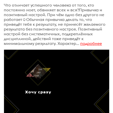
Что отличает успешного человека от того, кто
постоянно ноет, обвиняет всех и вся?Привычка и
позитивный настрой. При чём одно без другого не
работает☺️Обычная привычка делать то, что
приведёт тебя к результату, не принесёт желаемого
результата без позитивного настроя. Позитивный
настрой без систематичных, подкреплённых
дисциплиной, действий тоже приведёт к
минимальному результату. Характер...
подробнее